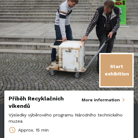
Start
exhibition
Příběh Recyklačních
chevron_right
More information
víkendů
Výsledky výběrového programu Národního technického
muzea
schedule
Approx.
15 min